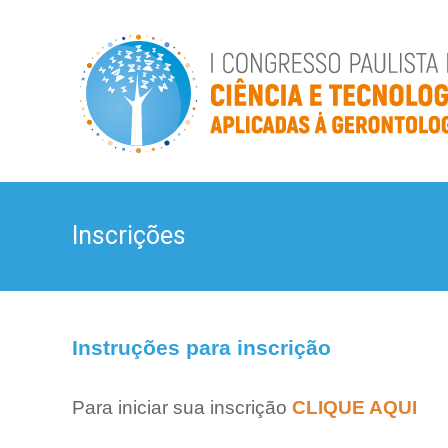
Skip
ctgero
to
I
content
Congresso
Paulista
de
Ciência
e
Tecnologia
Aplicada
à
Inscrições
Gerontologia
I
Congresso
Paulista
de
Ciência
Instruções para inscrição
e
Tecnologia
Aplicada
Para iniciar sua inscrição
CLIQUE AQUI
à
Gerontologia