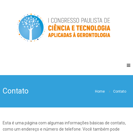
Skip
ctgero
to
I
content
Congresso
Paulista
de
Ciência
e
Tecnologia
Aplicada
à
Gerontologia
I
Congresso
Paulista
de
Ciência
Contato
Home
Contato
e
Tecnologia
Aplicada
à
Gerontologia
Esta é uma página com algumas informações básicas de contato,
como um endereço e número de telefone. Você também pode